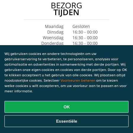
BEZORG
TIJDEN
Maandag
Gesloten
Dinsdag
16:30 - 00:00
Woensdag
16:30 - 00:00
Donderdag
16:30 - 00:00
Vrijdag
16:30 - 00:00
Wij gebruiken cookies en andere technologieën om uw
Zaterdag
16:30 - 02:00
gebruikerservaring te verbeteren, te personaliseren, analyses voor
Zondag
16:30 - 00:00
optimalisatie en advertenties in samenwerking met derde partijen. Wij
gebruiken onze eigen cookies en cookies van derde partijen. Door op OK
te klikken accepteert u het gebruik van alle cookies. Wij plaatsen altijd
noodzakelijke cookies. Selecteer
Voorkeuren beheren
om te kiezen
welke cookies u wilt accepteren, om uw voorkeur aan te passen en voor
meer informatie.
OK
Essentiële